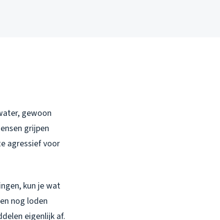
 water, gewoon
 mensen grijpen
te agressief voor
ngen, kun je wat
len nog loden
elen eigenlijk af.