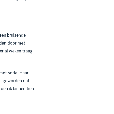
 een bruisende
 dan door met
oer al weken traag
 met soda. Haar
rd geworden dat
oen ik binnen tien