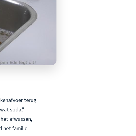
eukenafvoer terug
 wat soda,”
 het afwassen,
 net familie