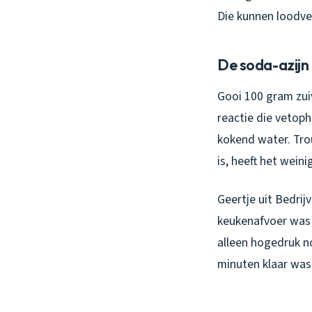
Die kunnen loodve
De soda-azijn
Gooi 100 gram zuiv
reactie die vetop
kokend water. Trou
is, heeft het weinig
Geertje uit Bedri
keukenafvoer was 
alleen hogedruk no
minuten klaar was.