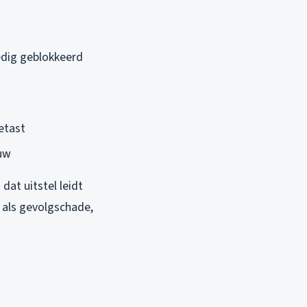
edig geblokkeerd
etast
ouw
 dat uitstel leidt
n als gevolgschade,