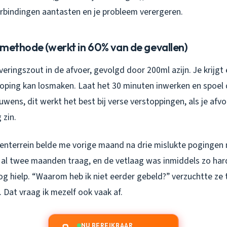
rbindingen aantasten en je probleem verergeren.
 methode (werkt in 60% van de gevallen)
eringszout in de afvoer, gevolgd door 200ml azijn. Je krijgt
hoping kan losmaken. Laat het 30 minuten inwerken en spoel
wens, dit werkt het best bij verse verstoppingen, als je afv
 zin.
jventerrein belde me vorige maand na drie mislukte pogingen
al twee maanden traag, en de vetlaag was inmiddels zo ha
g hielp. “Waarom heb ik niet eerder gebeld?” verzuchtte ze t
 Dat vraag ik mezelf ook vaak af.
NU BEREIKBAAR