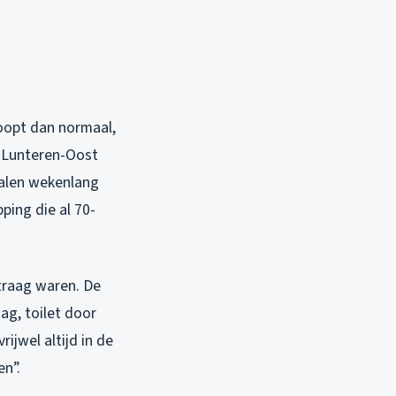
loopt dan normaal,
s Lunteren-Oost
nalen wekenlang
ping die al 70-
traag waren. De
g, toilet door
ijwel altijd in de
en”.