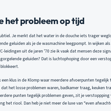
e het probleem op tijd
subtiel. Je merkt dat het water in de douche iets trager weg
lende geluiden als je de wasmachine leegpompt. In wijken al
C-leidingen uit de jaren ’70 zie ik vaak dat mensen deze sig
 gorgelende geluiden? Dat is luchtophoping door een verstop
 blokkeert.
k een klus in de Klomp waar meerdere afvoerpunten tegelijk 
dat het losse problemen waren, badkamer traag, keuken traa
erdere punten tegelijk problemen geven, zit je verstoppping vr
ing het riool. Dan heb je niet meer de luxe van “even afwacht