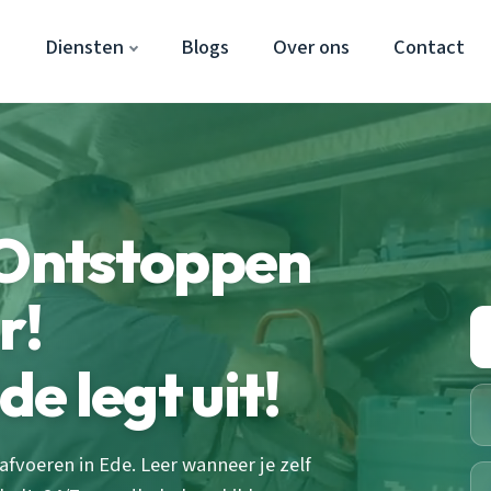
e
Diensten
Blogs
Over ons
Contact
 Ontstoppen
r!
e legt uit!
afvoeren in Ede. Leer wanneer je zelf