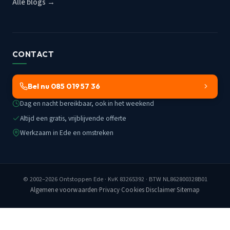
Alle blogs →
CONTACT
Bel nu 085 019 57 36
Dag en nacht bereikbaar, ook in het weekend
Altijd een gratis, vrijblijvende offerte
Werkzaam in Ede en omstreken
© 2002–2026
Ontstoppen Ede
· KvK 83265392 · BTW NL862800328B01
Algemene voorwaarden
·
Privacy
·
Cookies
·
Disclaimer
·
Sitemap