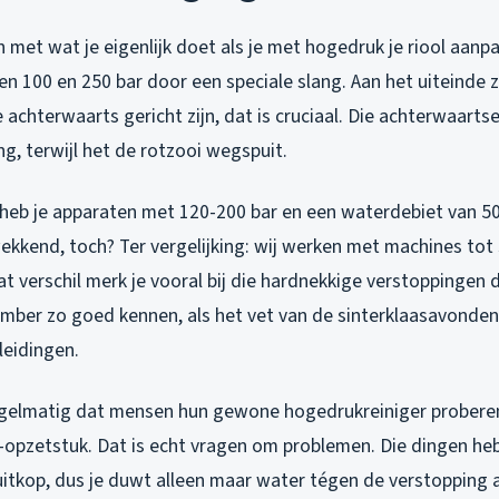
met wat je eigenlijk doet als je met hogedruk je riool aanpa
n 100 en 250 bar door een speciale slang. Aan het uiteinde z
achterwaarts gericht zijn, dat is cruciaal. Die achterwaartse
ing, terwijl het de rotzooi wegspuit.
 heb je apparaten met 120-200 bar en een waterdebiet van 500
wekkend, toch? Ter vergelijking: wij werken met machines tot
Dat verschil merk je vooral bij die hardnekkige verstoppingen 
ber zo goed kennen, als het vet van de sinterklaasavonden
leidingen.
 regelmatig dat mensen hun gewone hogedrukreiniger probere
-opzetstuk. Dat is echt vragen om problemen. Die dingen h
itkop, dus je duwt alleen maar water tégen de verstopping a