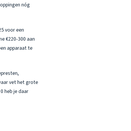
toppingen nóg
25 voor een
t me €220-300 aan
een apparaat te
epresten,
waar vet het grote
0 heb je daar