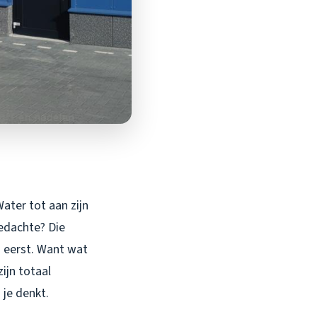
ater tot aan zijn
gedachte? Die
j eerst. Want wat
ijn totaal
 je denkt.