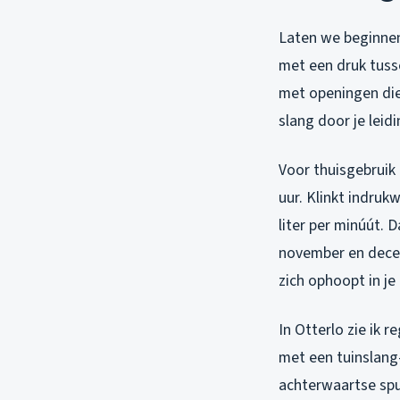
Laten we beginnen 
met een druk tusse
met openingen die 
slang door je leid
Voor thuisgebruik
uur. Klinkt indruk
liter per minúút. 
november en decem
zich ophoopt in je 
In Otterlo zie ik
met een tuinslang
achterwaartse spu