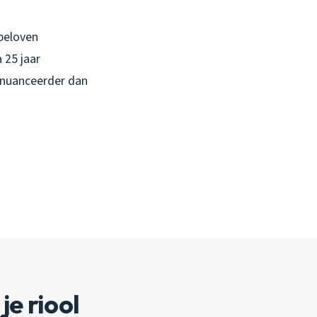
 beloven
 25 jaar
genuanceerder dan
je riool