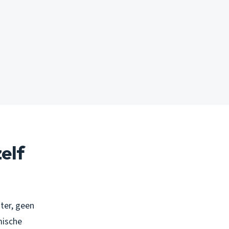
elf
ater, geen
mische