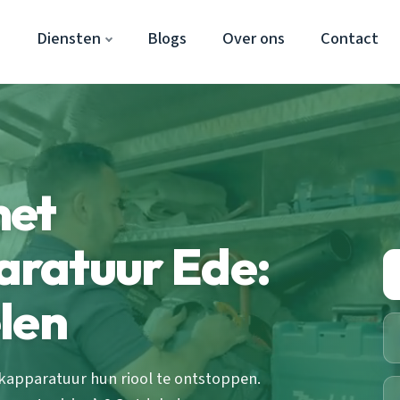
e
Diensten
Blogs
Over ons
Contact
met
ratuur Ede:
len
apparatuur hun riool te ontstoppen.