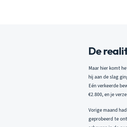
De reali
Maar hier komt het
hij aan de slag gin
Eén verkeerde bew
€2.800, en je verze
Vorige maand had i
geprobeerd te on