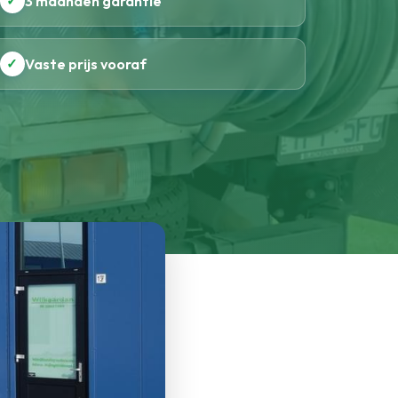
✓
3 maanden garantie
✓
Vaste prijs vooraf