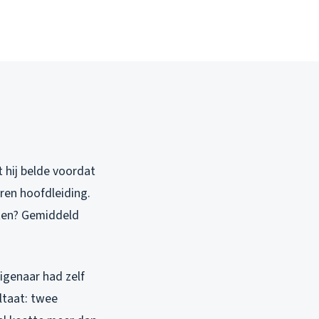
t hij belde voordat
zeren hoofdleiding.
sten? Gemiddeld
igenaar had zelf
ltaat: twee