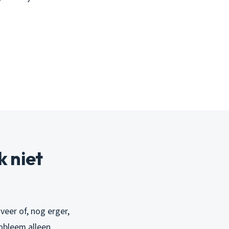
 niet
eer of, nog erger,
obleem alleen