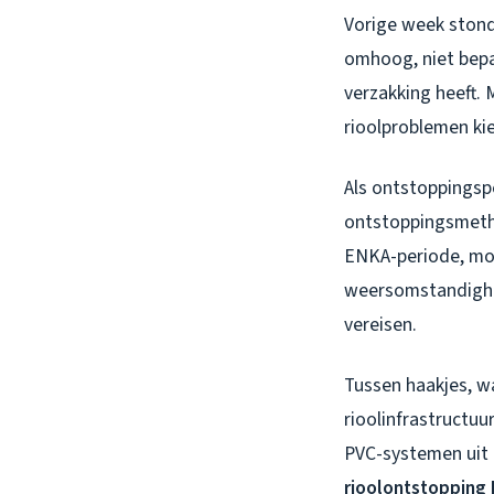
Vorige week stond 
omhoog, niet bepa
verzakking heeft. 
rioolproblemen ki
Als ontstoppingspe
ontstoppingsmetho
ENKA-periode, mo
weersomstandighed
vereisen.
Tussen haakjes, w
rioolinfrastructuu
PVC-systemen uit 
rioolontstopping