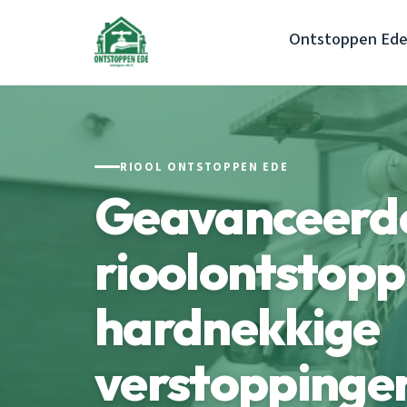
Ontstoppen Ed
RIOOL ONTSTOPPEN EDE
Geavanceerd
rioolontstopp
hardnekkige
verstoppinge