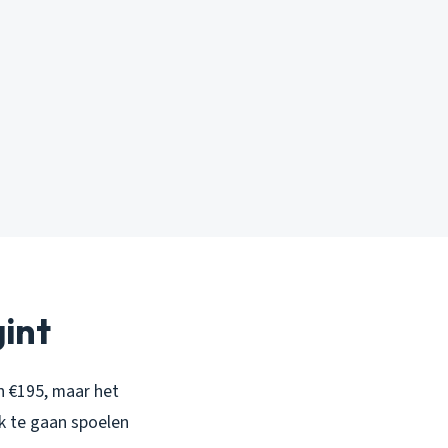
gint
n €195, maar het
k te gaan spoelen