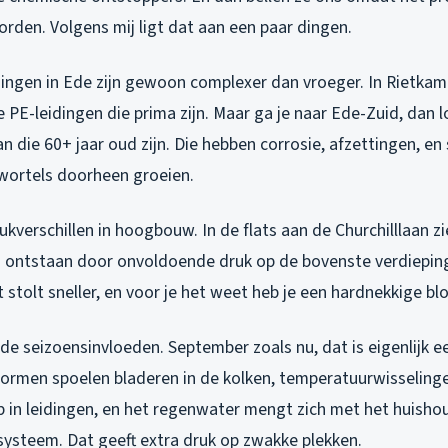
rden. Volgens mij ligt dat aan een paar dingen.
dingen in Ede zijn gewoon complexer dan vroeger. In Rietkam
 PE-leidingen die prima zijn. Maar ga je naar Ede-Zuid, dan 
an die 60+ jaar oud zijn. Die hebben corrosie, afzettingen, en 
ortels doorheen groeien.
kverschillen in hoogbouw. In de flats aan de Churchilllaan zi
 ontstaan door onvoldoende druk op de bovenste verdiepin
 stolt sneller, en voor je het weet heb je een hardnekkige bl
de seizoensinvloeden. September zoals nu, dat is eigenlijk e
tormen spoelen bladeren in de kolken, temperatuurwisseling
p in leidingen, en het regenwater mengt zich met het huishou
ysteem. Dat geeft extra druk op zwakke plekken.