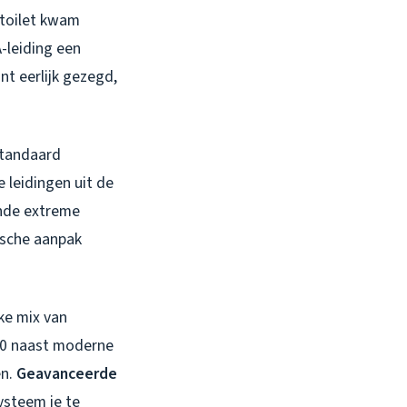
 toilet kwam
-leiding een
nt eerlijk gezegd,
 standaard
 leidingen uit de
nde extreme
ische aanpak
ke mix van
’60 naast moderne
en.
Geavanceerde
ysteem je te