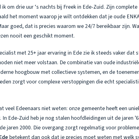
ik om drie uur ‘s nachts bij Freek in Ede-Zuid. Zijn complete
ald het moment waarop je wilt ontdekken dat je oude ENKA
Maar goed, dat is precies waarom we 24/7 bereikbaar zijn. Wa
ezen nooit een geschikt moment.
cialist met 25+ jaar ervaring in Ede zie ik steeds vaker dat
den niet meer volstaan. De combinatie van oude industriële
derne hoogbouw met collectieve systemen, en de toeneme
en zorgt voor complexe verstoppingen die echt specialist
at veel Edeenaars niet weten: onze gemeente heeft een unie
r. In Ede-Zuid heb je nog stalen hoofdleidingen uit de jaren 
de jaren 2000. Die overgang zorgt regelmatig voor problem
 Ede
betekent dan ook dat je precies moet weten met welk s