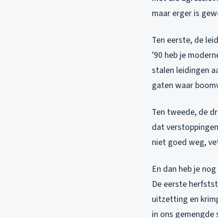
maar erger is gewo
Ten eerste, de lei
’90 heb je moderne
stalen leidingen a
gaten waar boomw
Ten tweede, de dru
dat verstoppingen
niet goed weg, vet
En dan heb je nog 
De eerste herfsts
uitzetting en krim
in ons gemengde s