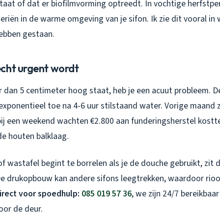
aat of dat er biofilmvorming optreedt. In vochtige herfstpe
riën in de warme omgeving van je sifon. Ik zie dit vooral in
ebben gestaan.
cht urgent wordt
r dan 5 centimeter hoog staat, heb je een acuut probleem. D
exponentieel toe na 4-6 uur stilstaand water. Vorige maand 
bij een weekend wachten €2.800 aan funderingsherstel kostt
e houten balklaag.
of wastafel begint te borrelen als je de douche gebruikt, zit 
De drukopbouw kan andere sifons leegtrekken, waardoor rioo
irect voor spoedhulp:
085 019 57 36
, we zijn 24/7 bereikbaa
voor de deur.