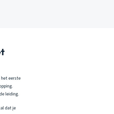
t
 het eerste
opping.
de leiding.
al dat je