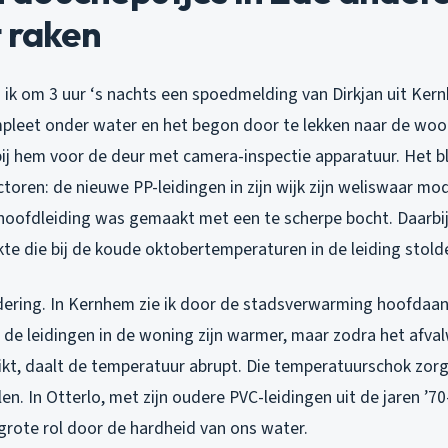
 raken
 ik om 3 uur ‘s nachts een spoedmelding van Dirkjan uit Ker
leet onder water en het begon door te lekken naar de woo
bij hem voor de deur met camera-inspectie apparatuur. Het b
toren: de nieuwe PP-leidingen in zijn wijk zijn weliswaar mo
 hoofdleiding was gemaakt met een te scherpe bocht. Daarbi
te die bij de koude oktobertemperaturen in de leiding stolde
ndering. In Kernhem zie ik door de stadsverwarming hoofdaan
: de leidingen in de woning zijn warmer, maar zodra het afva
eikt, daalt de temperatuur abrupt. Die temperatuurschok zorg
en. In Otterlo, met zijn oudere PVC-leidingen uit de jaren ’70-
grote rol door de hardheid van ons water.