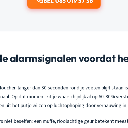
BEL 085 019 57 36
de alarmsignalen voordat he
ouchen langer dan 30 seconden rond je voeten blijft staan is
aal. Op dat moment zit je waarschijnlijk al op 60-80% verst
n uit het putje wijzen op luchtophoping door vernauwing in 
 niet beseffen: een muffe, rioolachtige geur betekent meest