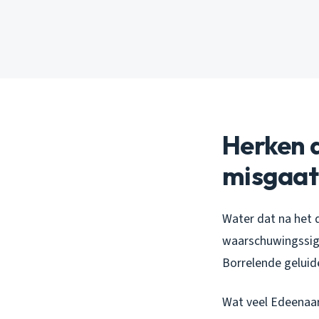
Herken 
misgaat
Water dat na het d
waarschuwingssign
Borrelende geluide
Wat veel Edeenaars