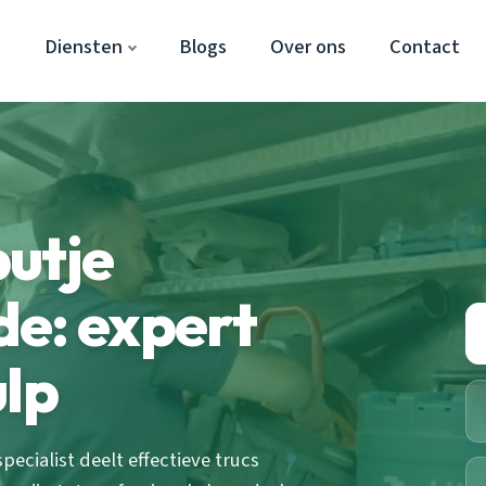
e
Diensten
Blogs
Over ons
Contact
utje
e: expert
ulp
cialist deelt effectieve trucs