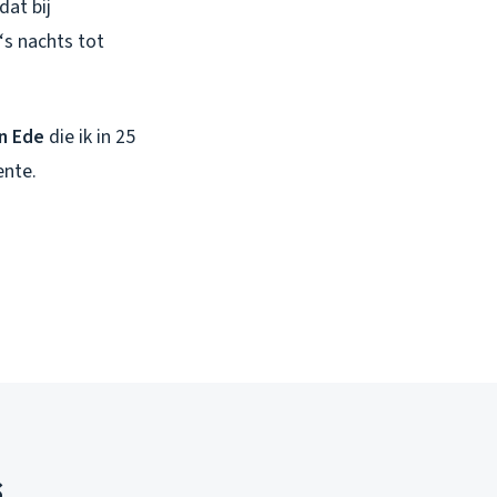
dat bij
‘s nachts tot
n Ede
die ik in 25
ente.
s