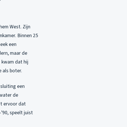
nhem West. Zijn
nkamer. Binnen 25
leek een
dern, maar de
j kwam dat hij
 als boter.
sluiting een
lwater de
t ervoor dat
’90, speelt juist