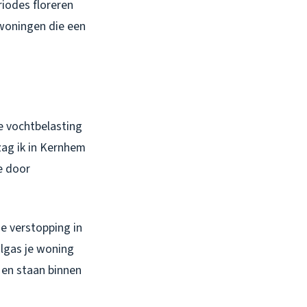
riodes floreren
 woningen die een
e vochtbelasting
zag ik in Kernhem
e door
de verstopping in
lgas je woning
r en staan binnen