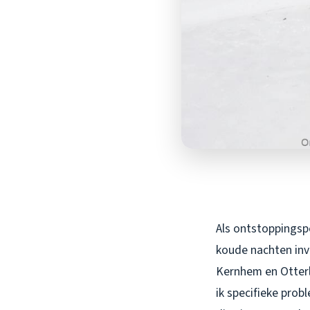
Als ontstoppingspe
koude nachten inva
Kernhem en Otterl
ik specifieke pro