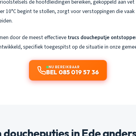
ioolstelsels de hoofdleidingen bereiken, gekoppeld aan vet 
 10°C begint te stollen, zorgt voor verstoppingen die vaak 
eiden.
men door de meest effectieve
trucs doucheputje ontstoppe
ontwikkeld, specifiek toegespitst op de situatie in onze geme
NU BEREIKBAAR
BEL 085 019 57 36
doucheputjes in Ede ander