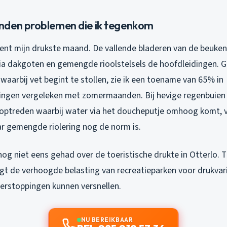
den problemen die ik tegenkom
tent mijn drukste maand. De vallende bladeren van de beuken
via dakgoten en gemengde rioolstelsels de hoofdleidingen. 
waarbij vet begint te stollen, zie ik een toename van 65% in
ngen vergeleken met zomermaanden. Bij hevige regenbuien i
g optreden waarbij water via het doucheputje omhoog komt, v
r gemengde riolering nog de norm is.
nog niet eens gehad over de toeristische drukte in Otterlo. T
t de verhoogde belasting van recreatieparken voor drukvari
verstoppingen kunnen versnellen.
NU BEREIKBAAR