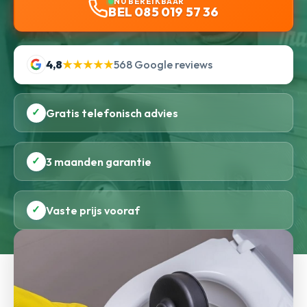
NU BEREIKBAAR
BEL 085 019 57 36
4,8
★★★★★
568 Google reviews
✓
Gratis telefonisch advies
✓
3 maanden garantie
✓
Vaste prijs vooraf