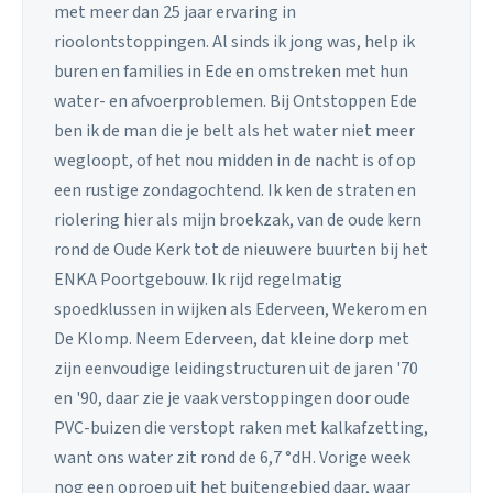
met meer dan 25 jaar ervaring in
rioolontstoppingen. Al sinds ik jong was, help ik
buren en families in Ede en omstreken met hun
water- en afvoerproblemen. Bij Ontstoppen Ede
ben ik de man die je belt als het water niet meer
wegloopt, of het nou midden in de nacht is of op
een rustige zondagochtend. Ik ken de straten en
riolering hier als mijn broekzak, van de oude kern
rond de Oude Kerk tot de nieuwere buurten bij het
ENKA Poortgebouw. Ik rijd regelmatig
spoedklussen in wijken als Ederveen, Wekerom en
De Klomp. Neem Ederveen, dat kleine dorp met
zijn eenvoudige leidingstructuren uit de jaren '70
en '90, daar zie je vaak verstoppingen door oude
PVC-buizen die verstopt raken met kalkafzetting,
want ons water zit rond de 6,7 °dH. Vorige week
nog een oproep uit het buitengebied daar, waar