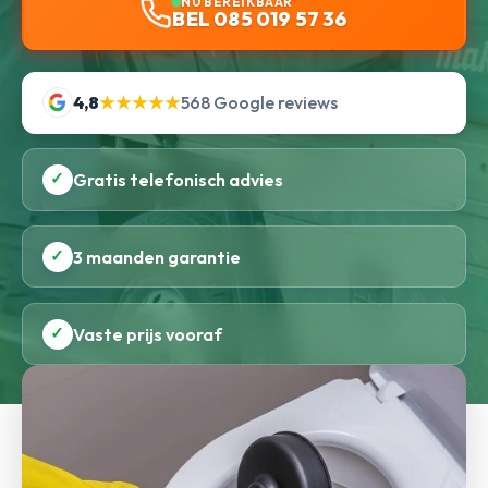
NU BEREIKBAAR
BEL 085 019 57 36
4,8
★★★★★
568 Google reviews
✓
Gratis telefonisch advies
✓
3 maanden garantie
✓
Vaste prijs vooraf