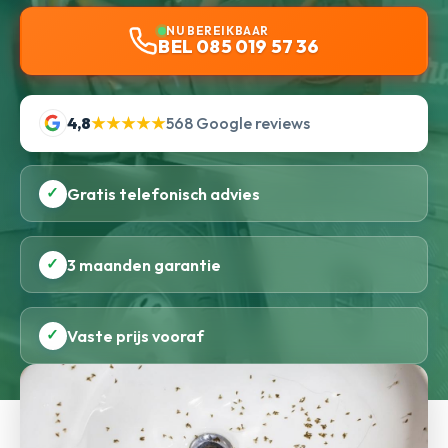
NU BEREIKBAAR
BEL 085 019 57 36
4,8
★★★★★
568 Google reviews
✓
Gratis telefonisch advies
✓
3 maanden garantie
✓
Vaste prijs vooraf