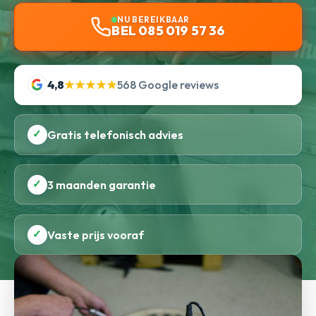
NU BEREIKBAAR
BEL 085 019 57 36
4,8
★★★★★
568 Google reviews
✓
Gratis telefonisch advies
✓
3 maanden garantie
✓
Vaste prijs vooraf