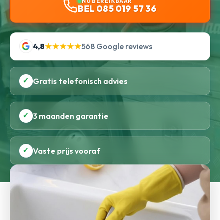
NU BEREIKBAAR
BEL 085 019 57 36
4,8
★★★★★
568 Google reviews
✓
Gratis telefonisch advies
✓
3 maanden garantie
✓
Vaste prijs vooraf