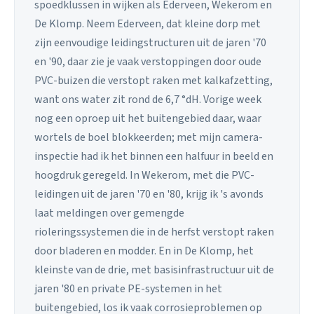
spoedklussen in wijken als Ederveen, Wekerom en
De Klomp. Neem Ederveen, dat kleine dorp met
zijn eenvoudige leidingstructuren uit de jaren '70
en '90, daar zie je vaak verstoppingen door oude
PVC-buizen die verstopt raken met kalkafzetting,
want ons water zit rond de 6,7 °dH. Vorige week
nog een oproep uit het buitengebied daar, waar
wortels de boel blokkeerden; met mijn camera-
inspectie had ik het binnen een halfuur in beeld en
hoogdruk geregeld. In Wekerom, met die PVC-
leidingen uit de jaren '70 en '80, krijg ik 's avonds
laat meldingen over gemengde
rioleringssystemen die in de herfst verstopt raken
door bladeren en modder. En in De Klomp, het
kleinste van de drie, met basisinfrastructuur uit de
jaren '80 en private PE-systemen in het
buitengebied, los ik vaak corrosieproblemen op