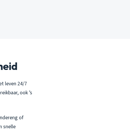
heid
et leven 24/7
reikbaar, ook ’s
aandereng of
m snelle