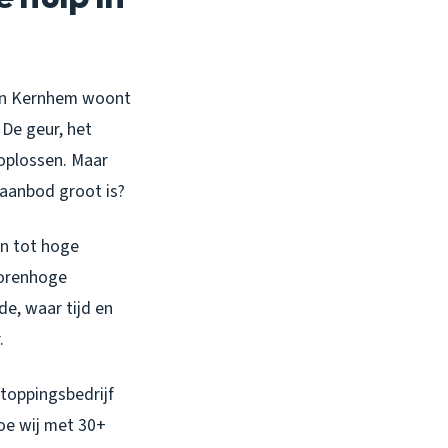
u in Kernhem woont
 De geur, het
oplossen. Maar
 aanbod groot is?
en tot hoge
torenhoge
de, waar tijd en
.
stoppingsbedrijf
hoe wij met 30+