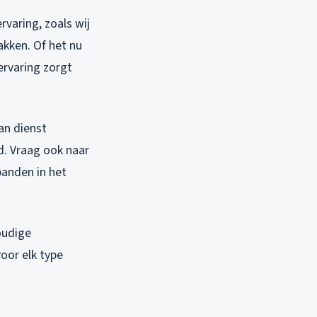
rvaring, zoals wij
kken. Of het nu
ervaring zorgt
van dienst
d. Vraag ook naar
panden in het
oudige
oor elk type