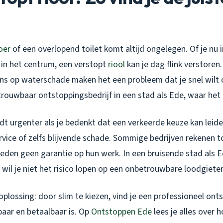
oer
of een overlopend toilet komt altijd ongelegen. Of je n
t in het centrum, een verstopt
riool
kan je dag flink verstoren.
s op waterschade maken het een probleem dat je snel wilt 
trouwbaar ontstoppingsbedrijf in een stad als Ede, waar het
t urgenter als je bedenkt dat een verkeerde keuze kan leid
ervice of zelfs blijvende schade. Sommige bedrijven rekenen 
ieden geen garantie op hun werk. In een bruisende stad als E
, wil je niet het risico lopen op een onbetrouwbare loodgieter
 oplossing: door slim te kiezen, vind je een professioneel ont
baar en betaalbaar is. Op
Ontstoppen Ede
lees je alles over 