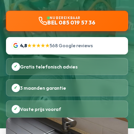
NU BEREIKBAAR
BEL 085 019 57 36
4,8
★★★★★
568 Google reviews
✓
Gratis telefonisch advies
✓
3 maanden garantie
✓
Vaste prijs vooraf