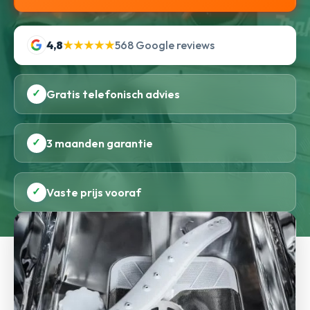
4,8
★★★★★
568 Google reviews
✓
Gratis telefonisch advies
✓
3 maanden garantie
✓
Vaste prijs vooraf