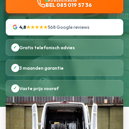
NU BEREIKBAAR
BEL 085 019 57 36
4,8
★★★★★
568 Google reviews
✓
Gratis telefonisch advies
✓
3 maanden garantie
✓
Vaste prijs vooraf